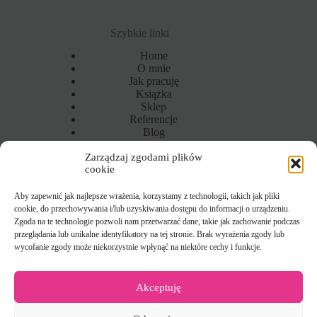
Szybkie linki
Home
O mnie
Jak pracuję
Książka
Sklep
Referencje
Blog
Kontakt
Zarządzaj zgodami plików
Wiecej
cookie
Polityka prywatności
Informacja o plikach cookie
Regulamin
Aby zapewnić jak najlepsze wrażenia, korzystamy z technologii, takich jak pliki
cookie, do przechowywania i/lub uzyskiwania dostępu do informacji o urządzeniu.
Zgoda na te technologie pozwoli nam przetwarzać dane, takie jak zachowanie podczas
przeglądania lub unikalne identyfikatory na tej stronie. Brak wyrażenia zgody lub
Kontakt
wycofanie zgody może niekorzystnie wpłynąć na niektóre cechy i funkcje.
Kataliza Coaching
Katarzyna Wnękowska
Akceptuję
ul. Stryjeńskich 13A/21