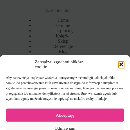
Szybkie linki
Home
O mnie
Jak pracuję
Książka
Sklep
Referencje
Blog
Kontakt
Zarządzaj zgodami plików
Wiecej
cookie
Polityka prywatności
Informacja o plikach cookie
Regulamin
Aby zapewnić jak najlepsze wrażenia, korzystamy z technologii, takich jak pliki
cookie, do przechowywania i/lub uzyskiwania dostępu do informacji o urządzeniu.
Zgoda na te technologie pozwoli nam przetwarzać dane, takie jak zachowanie podczas
przeglądania lub unikalne identyfikatory na tej stronie. Brak wyrażenia zgody lub
Kontakt
wycofanie zgody może niekorzystnie wpłynąć na niektóre cechy i funkcje.
Kataliza Coaching
Katarzyna Wnękowska
Akceptuję
ul. Stryjeńskich 13A/21
Odmawiam
02-791 Warszawa