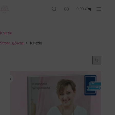
Przejdź
do
0,00
zł
Koszyk
treści
Książki
Strona główna
Książki