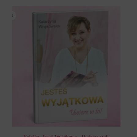
Książka „Jesteś Wyjątkowa – Uwierz w to!”